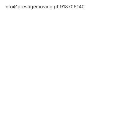
info@prestigemoving.pt
918706140